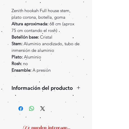
Zenith hookah Full house stem,
plato corona, botella, goma
Altura aproximada:
68 cm (aprox
75 cm contando el rosh)
Botellón base:
Cristal
Stem:
Aluminio anodizado, tubo de
inmersión de aluminio
Plato:
Aluminio
Rosh:
no
Ensamble:
A presión
Información del producto
Zenith Full House, fabricada en
aluminio con tratamiento
anodizado. Tiene un diseño
moderno y refinado a la vez. El
adorno central en forma de
Te pueden interesar...