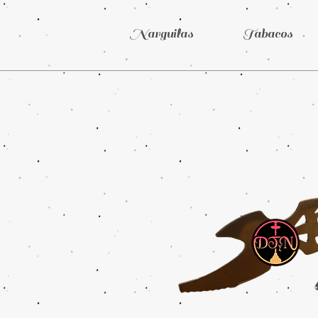
Narguilas
Tabacos