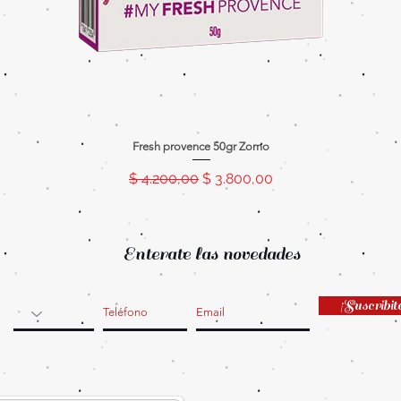
Fresh provence 50gr Zomo
Precio
Precio de oferta
$ 4.200,00
$ 3.800,00
Enterate las novedades
¡Suscribit