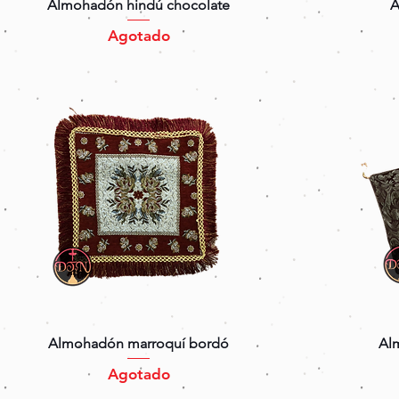
Vista rápida
Almohadón hindú chocolate
A
Agotado
Vista rápida
Almohadón marroquí bordó
Al
Agotado