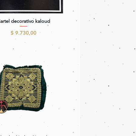
Vista rápida
artel decorativo kaloud
Precio
$ 9.730,00