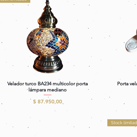
Vista rápida
Velador turco BA234 multicolor porta
Porta vel
lámpara mediano
Precio
$ 87.950,00
Stock limita