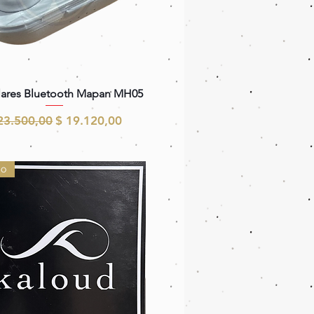
Vista rápida
lares Bluetooth Mapan MH05
ecio
Precio de oferta
23.500,00
$ 19.120,00
do