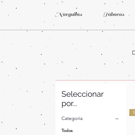
Narguilas
Tabacos
D
Seleccionar
por...
S
Categoría
Todos