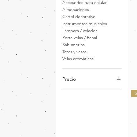
Accesorios para celular
Almohadones
Cartel decorativo
instrumentos musicales
Lámpara / velador
Porta velas / Fanal
Sahumerios
Tazas y vasos
Velas aromàticas
Precio
S
397 ARS
96.730 ARS