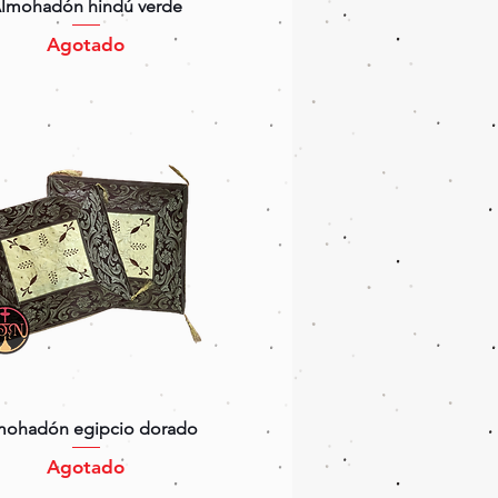
Vista rápida
lmohadón hindú verde
Agotado
Vista rápida
mohadón egipcio dorado
Agotado