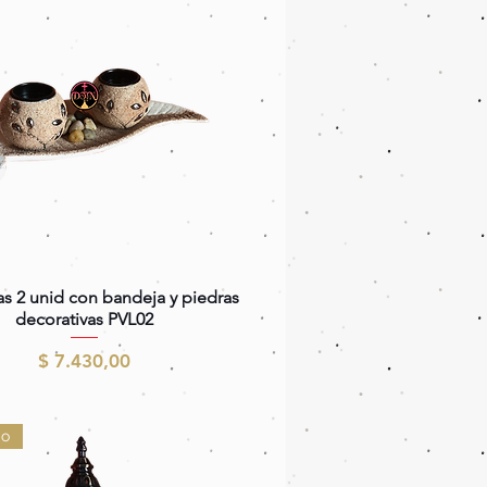
Vista rápida
as 2 unid con bandeja y piedras
decorativas PVL02
Precio
$ 7.430,00
do