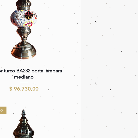
Vista rápida
r turco BA232 porta lámpara
mediano
Precio
$ 96.730,00
do