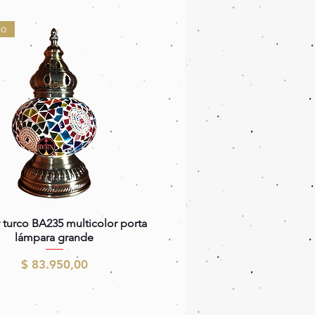
do
Vista rápida
 turco BA235 multicolor porta
lámpara grande
Precio
$ 83.950,00