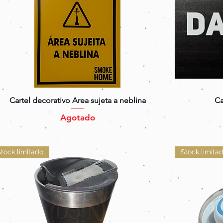
Vista rápida
Cartel decorativo Area sujeta a neblina
Ca
Agotado
tock limitado
Stock limita