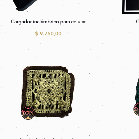
Vista rápida
Cargador inalámbrico para celular
C
Precio
$ 9.750,00