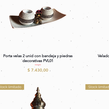
Vista rápida
Porta velas 2 unid con bandeja y piedras
Velado
decorativas PVL01
Precio
$ 7.430,00
tock limitado
Stock limita