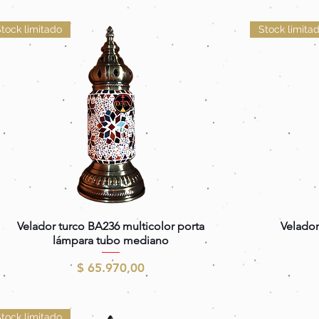
tock limitado
Stock limita
Vista rápida
Velador turco BA236 multicolor porta
Velador
lámpara tubo mediano
Precio
$ 65.970,00
tock limitado