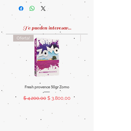
diseño de mosaico hecho a
mano. Estilo marroquí. Hermosa
y funcional. Renová tus
ambientes.
Te pueden interesar...
Oferta!
Oferta!
Fresh provence 50gr Zomo
Splash tanger 50gr Z
Precio
Precio de oferta
Precio
$ 4.200,00
$ 3.800,00
$ 4.200,00