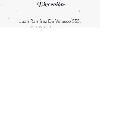
Dirección
Juan Ramírez De Velasco 555,
C.A.B.A. Argentina.
(Se requiere cita previa para retirar pedidos)
Enterate las novedades
¡Suscribite!
Seguinos