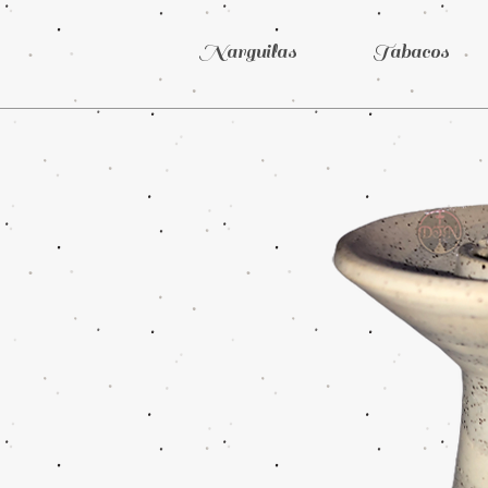
Narguilas
Tabacos