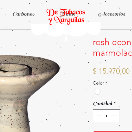
Carbones
Home
Accesorios
rosh econ
marmolad
$ 15.970,00
Color
*
Cantidad
*