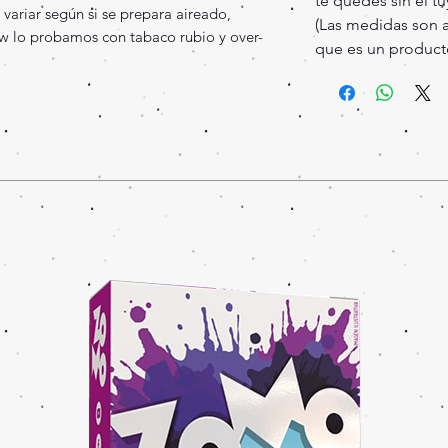
te quedes sin el tu
variar según si se prepara aireado,
(Las medidas son 
ew lo probamos con tabaco rubio y over-
que es un producto