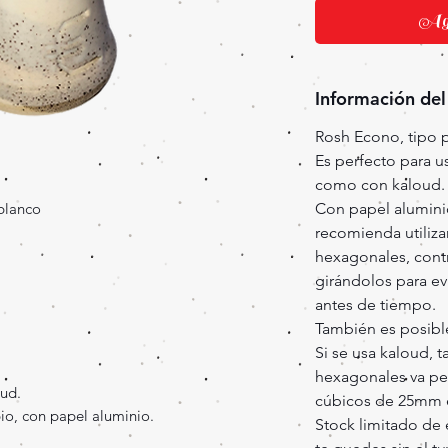
Agr
Información del
Rosh Econo, tipo 
Es perfecto para u
como con kaloud.
blanco
Con papel aluminio
recomienda utiliza
hexagonales, contr
girándolos para ev
antes de tiempo.
También es posible 
Si se usa kaloud, 
hexagonales va per
ud.
cúbicos de 25mm es
io, con papel aluminio.
Stock limitado de 