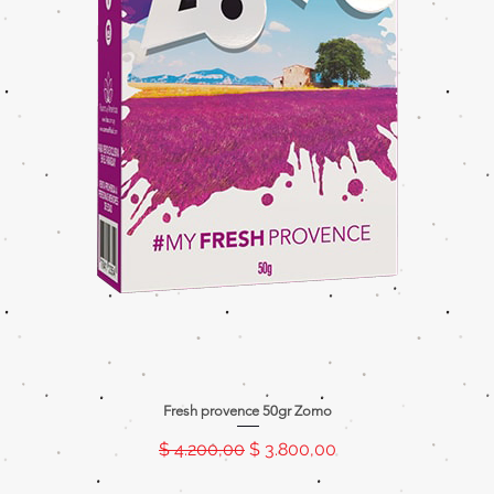
Fresh provence 50gr Zomo
Precio
Precio de oferta
$ 4.200,00
$ 3.800,00