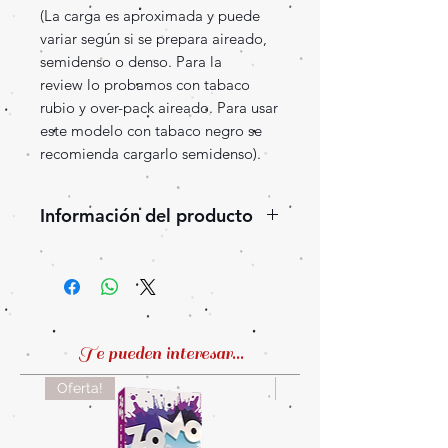
(La carga es aproximada y puede
variar según si se prepara aireado,
semidenso o denso. Para la
review lo probamos con tabaco
rubio y over-pack aireado. Para usar
este modelo con tabaco negro se
recomienda cargarlo semidenso).
Información del producto
Llegan de Rusia las
cazoletas Werkbund, modelo
Zeus, hechas a mano en barro
blanco. Es ideal para usar con
Kaloud, aunque también se
Te pueden interesar...
puede usar con papel aluminio.
Oferta!
Oferta!
Disponible en las distintas
variantes: Reptil, Blitz, Stardust,
B&W.