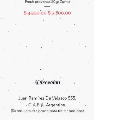
Fresh provence 50gr Zomo
Splash tanger 50gr Z
Precio
Precio de oferta
Precio
$ 4.200,00
$ 3.800,00
$ 4.200,00
Dirección
Juan Ramírez De Velasco 555,
C.A.B.A. Argentina.
(Se requiere cita previa para retirar pedidos)
Enterate las novedades