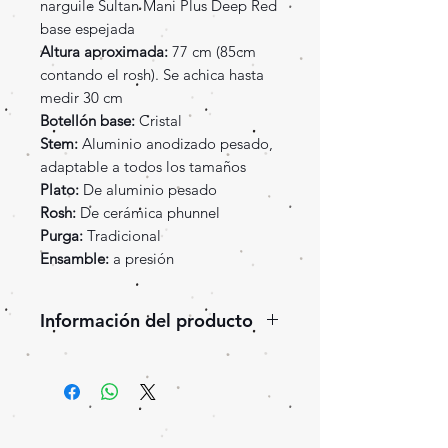
narguile Sultan Mani Plus Deep Red
base espejada
Altura aproximada:
77 cm (85cm
contando el rosh). Se achica hasta
medir 30 cm
Botellón base:
Cristal
Stem:
Aluminio anodizado pesado,
adaptable a todos los tamaños
Plato:
De aluminio pesado
Rosh:
De cerámica phunnel
Purga:
Tradicional
Ensamble:
a presión
Información del producto
Hermoso narguile de la marca
Sultan, modelo Mani, línea
Plus. La línea Plus tiene un
elegante acabado de pintura tipo