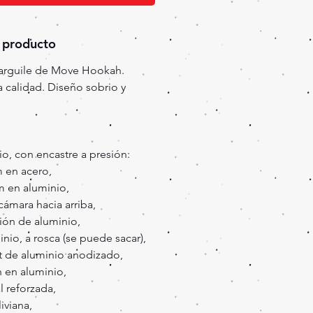
 producto
narguile de Move Hookah.
 calidad. Diseño sobrio y
o, con encastre a presión:
m en acero,
m en aluminio,
cámara hacia arriba,
ión de aluminio,
nio, a rosca (se puede sacar),
t de aluminio anodizado,
h en aluminio,
al reforzada,
iviana,