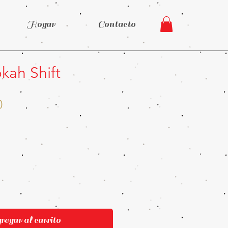
Hogar
Contacto
ah Shift
Precio
0
egar al carrito