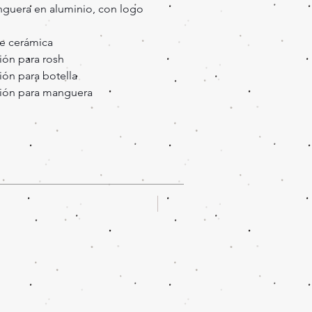
nguera en aluminio, con logo
e cerámica
ción para rosh
ción para botella
ación para manguera
Oferta!