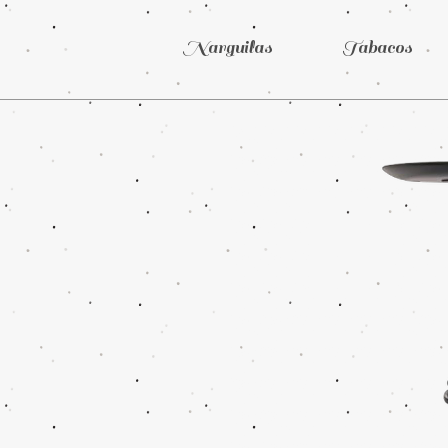
Narguilas
Tabacos