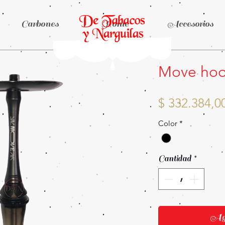
Carbones
Home
Accesorios
Move hook
$ 332.384,0
Color
*
Cantidad
*
Agr