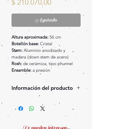
Precio
$ 210.070,00
Agotado
Altura aproximada:
56 cm
Botellón base:
Cristal
Stem:
Aluminio anodizado y
madera (down stem de acero)
Rosh:
de cerámica, tipo phunnel
Ensamble:
a presión
Información del producto
Este modelo tiene una altura de
56 cm (aprox 62 cm contando el
rosh).
Con los notables diámetros
internos, es imposible que tu
Te pueden interesar...