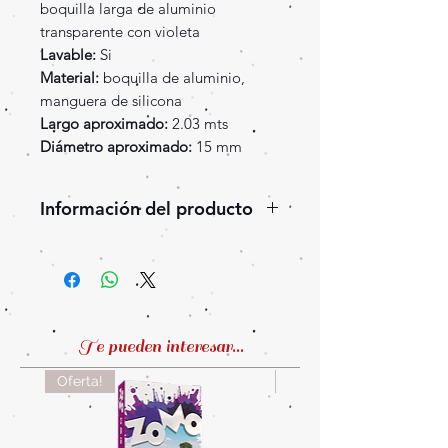
boquilla larga de aluminio
transparente con violeta
Lavable:
Si
Material:
boquilla de aluminio,
manguera de silicona
Largo aproximado:
2.03 mts
Diámetro aproximado:
15 mm
Información del producto
Manguera de silicona, con
boquilla larga de aluminio.
Este modelo de manguera tiene
la ventaja de que no se
estrangula .
Te pueden interesar...
Al ser tan liviana y tener boquilla
Oferta!
Oferta!
larga resulta muy cómoda.
Es apta para cualquier tamaño de
narguila.