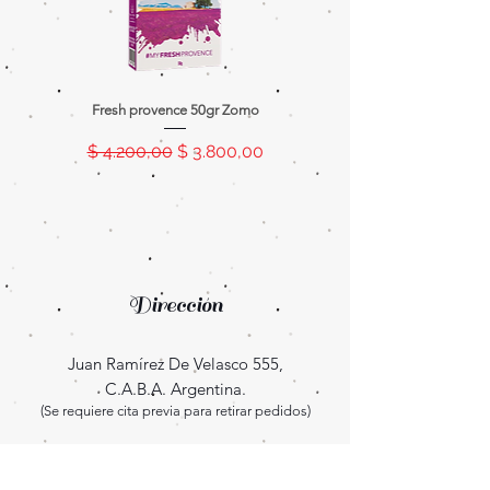
Fresh provence 50gr Zomo
Splash tanger 50gr Z
Precio
Precio de oferta
Precio
$ 4.200,00
$ 3.800,00
$ 4.200,00
Dirección
Juan Ramírez De Velasco 555,
C.A.B.A. Argentina.
(Se requiere cita previa para retirar pedidos)
Enterate las novedades