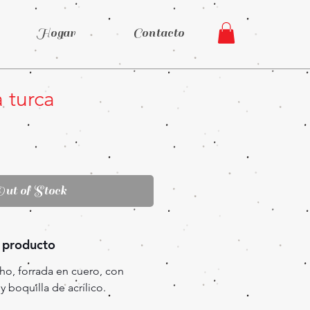
Hogar
Contacto
 turca
ice
Out of Stock
 producto
o, forrada en cuero, con
 boquilla de acrílico.