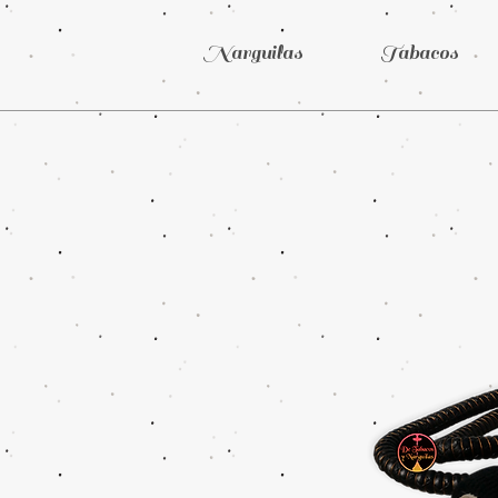
Narguilas
Tabacos