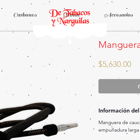
Carbones
Home
Accesorios
Manguera
Pr
$5,630.00
Información del
Manguera de cauch
empuñadura larga y