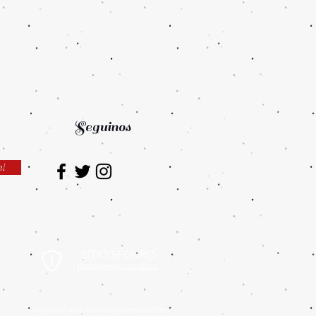
Seguinos
e!
SITIO SEGURO
Protegemos tus datos
Copyright © 2018 detabacosynarguilas.com.ar