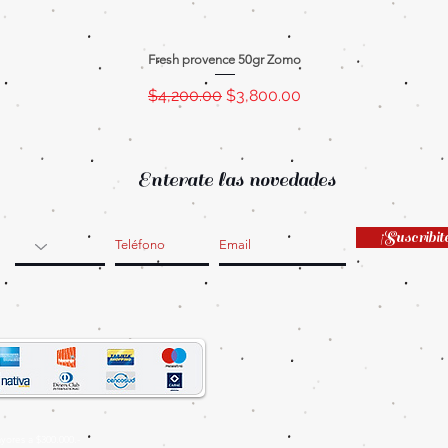
Fresh provence 50gr Zomo
Regular Price
Sale Price
$4,200.00
$3,800.00
Enterate las novedades
¡Suscribit
ores a $300.000.-