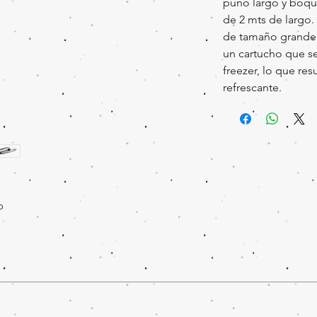
puño largo y boqui
de 2 mts de largo. 
de tamaño grande. 
un cartucho que se
freezer, lo que re
refrescante.
o