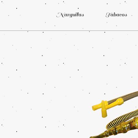
Narguilas
Tabacos