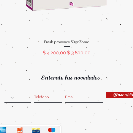
Fresh provence 50gr Zomo
Precio
Precio de oferta
$ 4.200,00
$ 3.800,00
Enterate las novedades
¡Suscribit