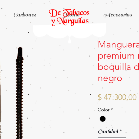
Carbones
Home
Accesorios
Manguera 
premium 
boquilla 
negro
$ 47.300,00
Color
*
Cantidad
*