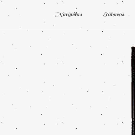
Narguilas
Tabacos