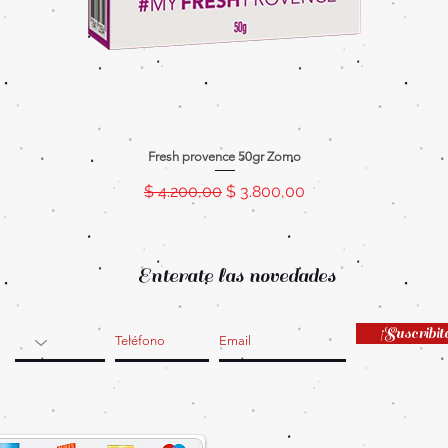
Fresh provence 50gr Zomo
Precio
Precio de oferta
$ 4.200,00
$ 3.800,00
Enterate las novedades
¡Suscribit