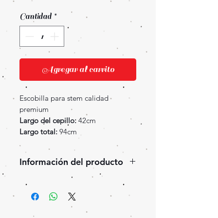
Cantidad
*
Agregar al carrito
Escobilla para stem calidad
premium
Largo del cepillo:
42cm
Largo total:
94cm
Información del producto
Escobilla para limpiar el stem de
tu narguila por dentro. Apto para
la mayoría de los modelos de
narguila (si el stem de tu narguila