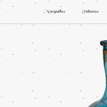
Narguilas
Tabacos