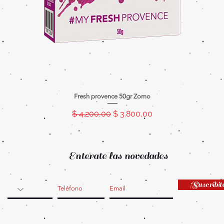
Fresh provence 50gr Zomo
Precio
Precio de oferta
$ 4.200,00
$ 3.800,00
Enterate las novedades
¡Suscribit