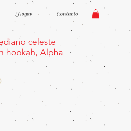
Hogar
Contacto
ediano celeste
n hookah, Alpha
Precio
0