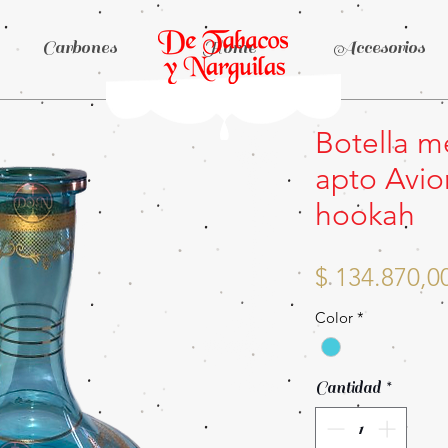
Carbones
Home
Accesorios
Botella m
apto Avio
hookah
$ 134.870,0
Color
*
Cantidad
*