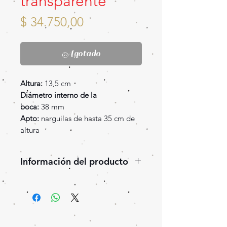
transparente
Precio
$ 34.750,00
Agotado
Altura:
13,5 cm
Diámetro interno de la
boca:
38 mm
Apto:
narguilas de hasta 35 cm de
altura
Información del producto
Repuesto botellón chico,
especial para narguilas estilo
americano en las que la botella
encastra por dentro del stem.