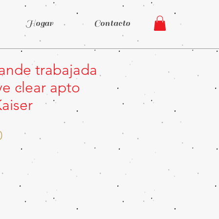
Hogar
Contacto
rande trabajada
ve clear apto
aiser
Precio
0