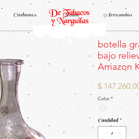
Carbones
Home
Accesorios
botella g
bajo relie
Amazon K
$ 147.260,0
Color
*
Cantidad
*