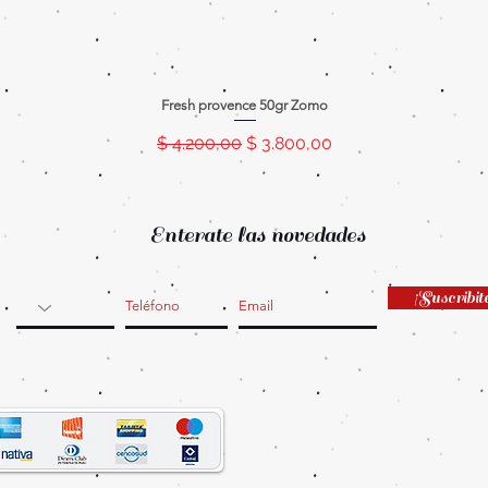
Fresh provence 50gr Zomo
Precio
Precio de oferta
$ 4.200,00
$ 3.800,00
Enterate las novedades
¡Suscribit