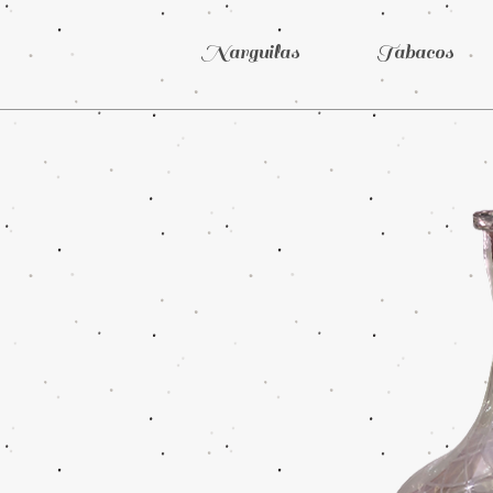
Narguilas
Tabacos