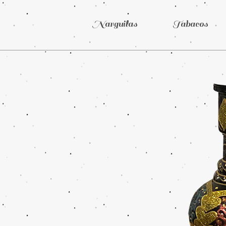
Narguilas
Tabacos