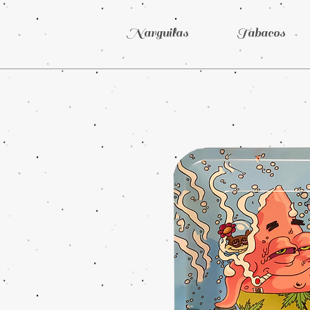
Narguilas
Tabacos