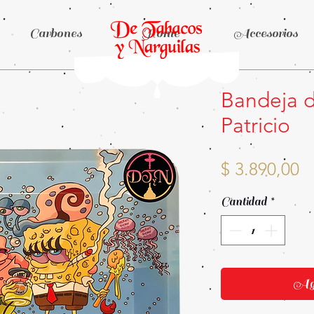
Carbones
Home
Accesorios
Bandeja d
Patricio
P
$ 3.890,00
Cantidad
*
Agr