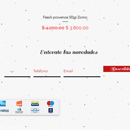
Fresh provence 50gr Zomo
Precio
Precio de oferta
$ 4.200,00
$ 3.800,00
Enterate las novedades
¡Suscribit
ores a $300.000.-