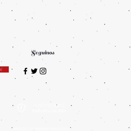
Seguinos
e!
SITIO SEGURO
Protegemos tus datos
Copyright © 2018 detabacosynarguilas.com.ar