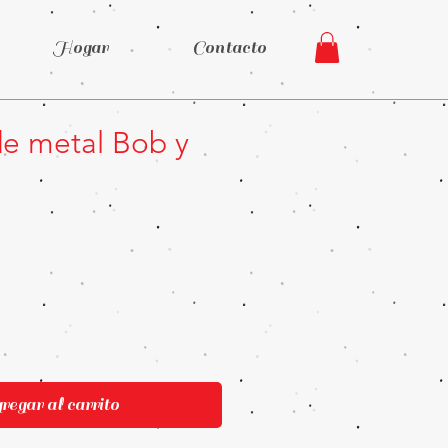
Hogar
Contacto
e metal Bob y
recio
egar al carrito