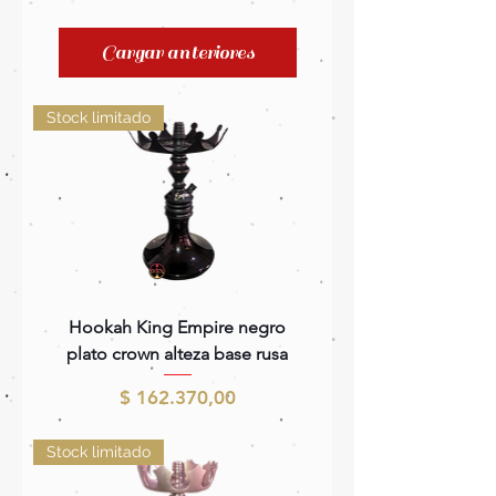
Cargar anteriores
Stock limitado
Hookah King Empire negro
plato crown alteza base rusa
Precio
$ 162.370,00
Stock limitado