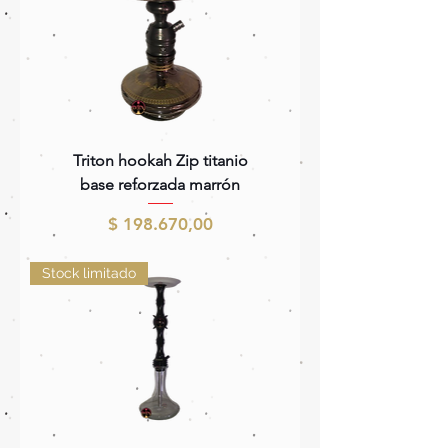
Triton hookah Zip titanio
base reforzada marrón
Precio
$ 198.670,00
Stock limitado