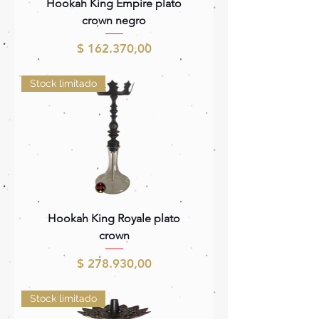
Hookah King Empire plato
crown negro
Precio
$ 162.370,00
Stock limitado
Hookah King Royale plato
crown
Precio
$ 278.930,00
Stock limitado