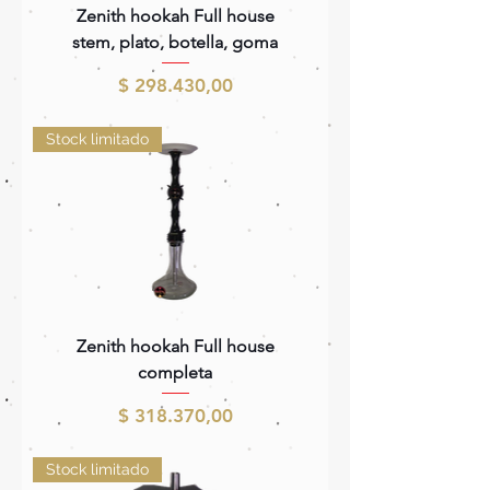
Zenith hookah Full house
stem, plato, botella, goma
Precio
$ 298.430,00
Stock limitado
Zenith hookah Full house
completa
Precio
$ 318.370,00
Stock limitado