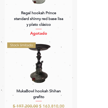
Regal hookah Prince
standard shinny red base lisa
y plato clásico
Agotado
Stock limitado
MukaBowl hookah Shihan
grafito
Precio
Precio de oferta
$ 197.200,00
$ 163.810,00