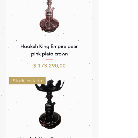
Hookah King Empire pearl
pink plato crown
Precio
$ 173.290,00
Stock limitado