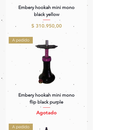
Embery hookah mini mono
black yellow
Precio
$ 310.950,00
A pedido
Embery hookah mini mono
flip black purple
Agotado
A pedido