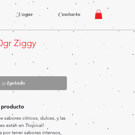
Hogar
Contacto
0gr Ziggy
recio
Agotado
 producto
 sabores cítricos, dulces, y las
s están en Tropical!
a por tener sabores intensos,