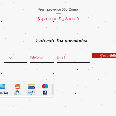
Fresh provence 50gr Zomo
Precio
Precio de oferta
$ 4.200,00
$ 3.800,00
Enterate las novedades
¡Suscribit
ores a $300.000.-