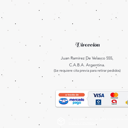
Dirección
Juan Ramírez De Velasco 555,
C.A.B.A. Argentina.
(Se requiere cita previa para retirar pedidos)
Envíos gratis dentro de CABA por compras may
ENVÍOS Y ENTREGAS