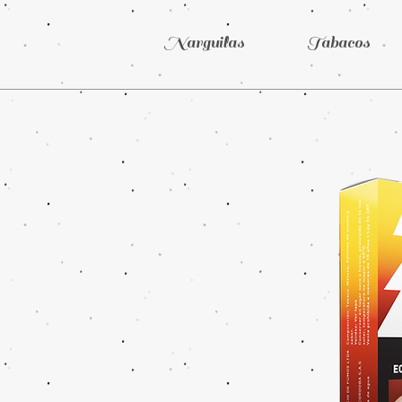
Narguilas
Tabacos