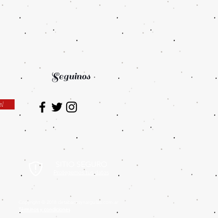
Seguinos
e!
SITIO SEGURO
Protegemos tus datos
Copyright © 2018 detabacosynarguilas.com.ar
Términos y condiciones