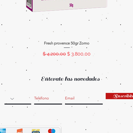
Fresh provence 50gr Zomo
Precio
Precio de oferta
$ 4.200,00
$ 3.800,00
Enterate las novedades
¡Suscribit