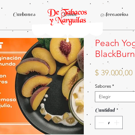
Carbones
Home
Accesorios
Peach Yog
BlackBurn
$ 39.000,00
Sabores
*
Elegir
Cantidad
*