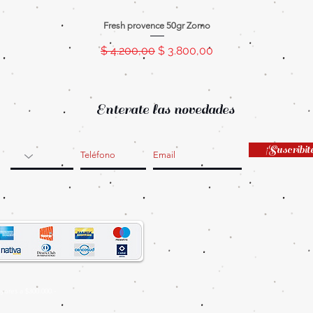
Fresh provence 50gr Zomo
Precio
Precio de oferta
$ 4.200,00
$ 3.800,00
Enterate las novedades
¡Suscribit
ores a $300.000.-