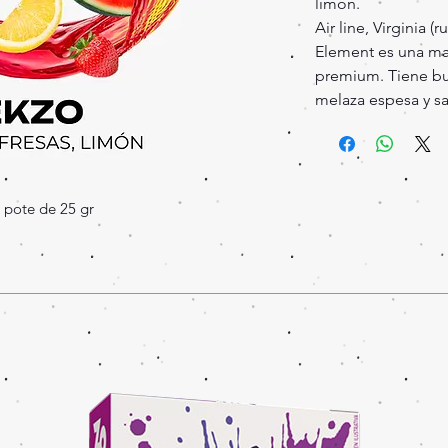
limón.
Air line, Virginia (r
Element es una mar
premium. Tiene bu
melaza espesa y sa
 pote de 25 gr