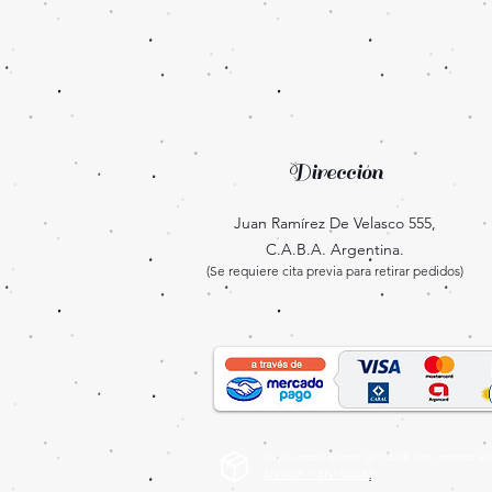
Dirección
Juan Ramírez De Velasco 555,
C.A.B.A. Argentina.
(Se requiere cita previa para retirar pedidos)
Envíos gratis dentro de CABA por compras may
ENVÍOS Y ENTREGAS