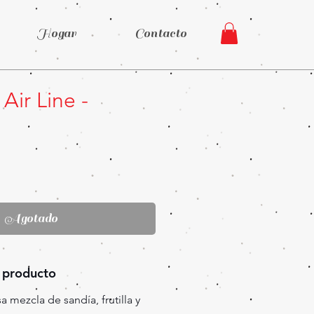
Hogar
Contacto
Air Line -
recio
Agotado
 producto
 mezcla de sandía, frutilla y