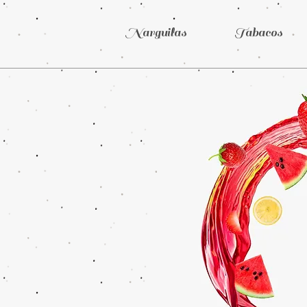
Narguilas
Tabacos