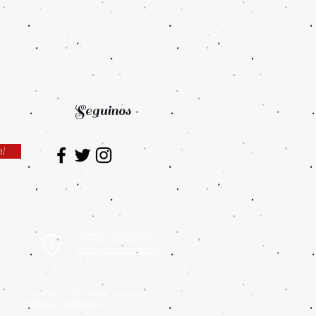
Seguinos
e!
SITIO SEGURO
Protegemos tus datos
Copyright © 2018 detabacosynarguilas.com.ar
Términos y condiciones