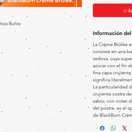
Agr
Hoja Burley
Información del
La Crème Brûlée e
consiste en una ba
sedosa, cuya super
azúcar con el fin 
fina capa crujient
significa literal
La particularidad 
crujiente costra d
sabor, con notas 
del postre, es el 
de BlackBurn Crèm