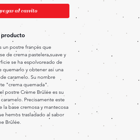
egar al carrito
 producto
s un postre francés que
se de crema pastelera suave y
ficie se ha espolvoreado de
de quemarlo y obtener así una
e de caramelo. Su nombre
mente "crema quemada".
del postre Crème Brûlée es su
e caramelo. Precisamente este
de la base cremosa y mantecosa
que hemos trasladado al sabor
e Brûlée.