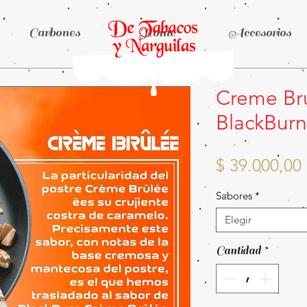
Carbones
Home
Accesorios
Creme Br
BlackBurn
$ 39.000,00
Sabores
*
Elegir
Cantidad
*