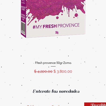
Fresh provence 50gr Zomo
Precio
Precio de oferta
$ 4.200,00
$ 3.800,00
Enterate las novedades
¡Suscribit