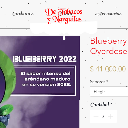
Carbones
Home
Accesorios
Blueberry
Overdose
$ 41.000,00
Sabores
*
Elegir
Cantidad
*