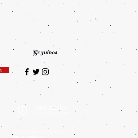
Seguinos
e!
SITIO SEGURO
Protegemos tus datos
Copyright © 2018 detabacosynarguilas.com.ar
Términos y condiciones