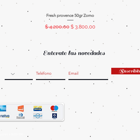
Fresh provence 50gr Zomo
Precio
Precio de oferta
$ 4.200,00
$ 3.800,00
Enterate las novedades
¡Suscribit
ores a $300.000.-