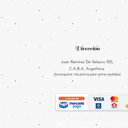
Dirección
Juan Ramírez De Velasco 555,
C.A.B.A. Argentina.
(Se requiere cita previa para retirar pedidos)
Envíos gratis dentro de CABA por compras may
ENVÍOS Y ENTREGAS