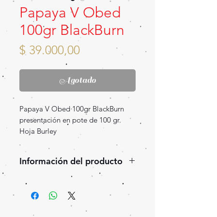
Papaya V Obed
100gr BlackBurn
Precio
$ 39.000,00
Agotado
Papaya V Obed 100gr BlackBurn
presentación en pote de 100 gr.
Hoja Burley
Información del producto
Papaya jugosa con matices
herbales, un toque cremoso y
ligera acidez. Equilibrado y
exótico, ideal para quienes