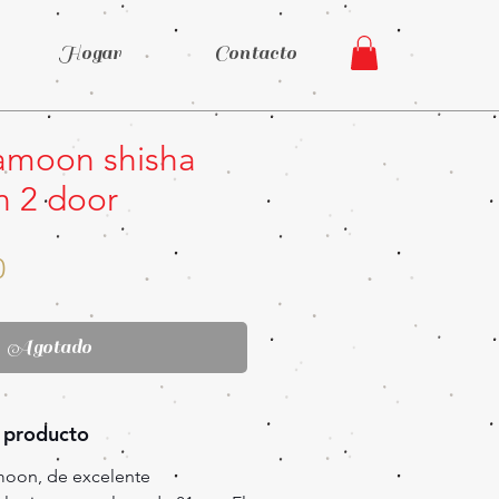
Hogar
Contacto
amoon shisha
 2 door
Precio
0
Agotado
 producto
moon, de excelente