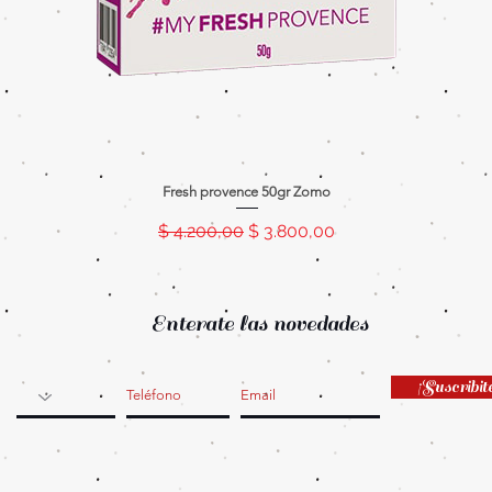
Fresh provence 50gr Zomo
Precio
Precio de oferta
$ 4.200,00
$ 3.800,00
Enterate las novedades
¡Suscribit