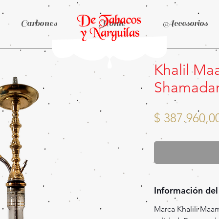
Carbones
Home
Accesorios
Khalil Ma
Shamadan
$ 387.960,0
Información del
Marca Khalili Maa