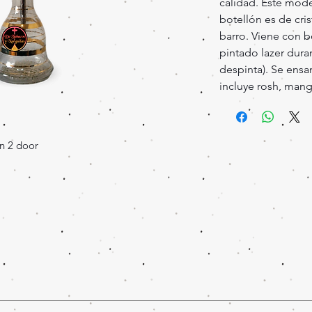
calidad. Este mode
botellón es de cris
barro. Viene con b
pintado lazer duran
despinta). Se ensa
incluye rosh, mang
n 2 door