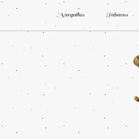
Narguilas
Tabacos