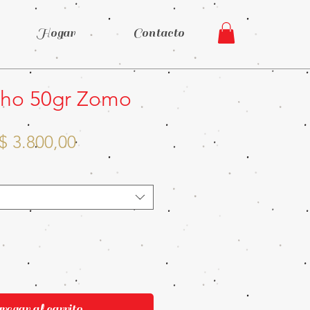
Hogar
Contacto
nho 50gr Zomo
Precio
Precio
$ 3.800,00
de
oferta
egar al carrito