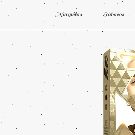
Narguilas
Tabacos