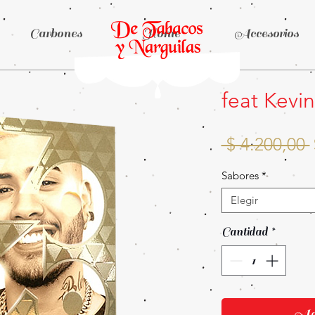
Carbones
Home
Accesorios
feat Kevi
 $ 4.200,00 
Sabores
*
Elegir
Cantidad
*
Agr