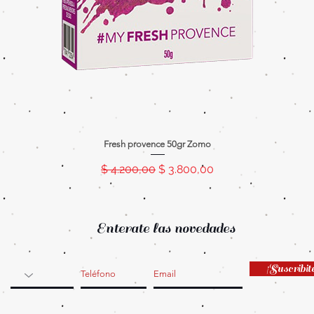
Fresh provence 50gr Zomo
Precio
Precio de oferta
$ 4.200,00
$ 3.800,00
Enterate las novedades
¡Suscribit