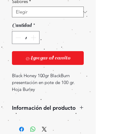
Sabores
*
Cantidad
*
Agregar al carrito
Black Honey 100gr BlackBurn
presentación en pote de 100 gr.
Hoja Burley
Información del producto
Un sabor intenso y fuerte a miel y
flores campestres. No
encontrarás un mejor tabaco con