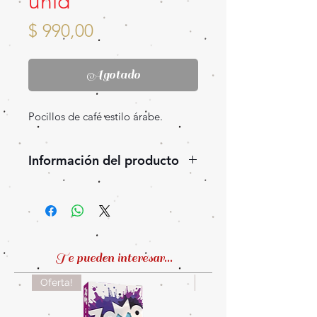
unid
Precio
$ 990,00
Agotado
Pocillos de café estilo árabe.
Información del producto
Hermosos pocillos de café estilo
árabe, juego de 6 unidades.
Te pueden interesar...
Oferta!
Oferta!