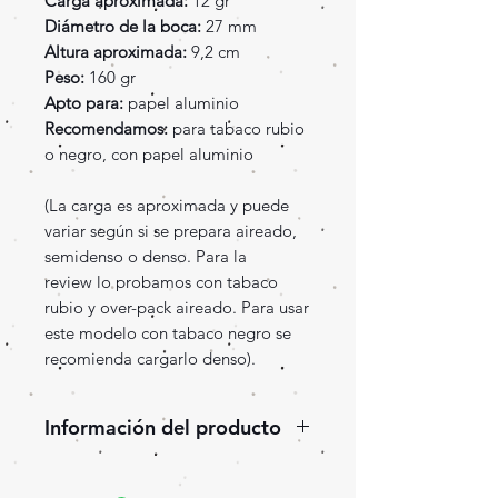
Carga aproximada:
12 gr
Diámetro de la boca:
27 mm
Altura aproximada:
9,2 cm
Peso:
160 gr
Apto para:
papel aluminio
Recomendamos:
para tabaco rubio
o negro, con papel aluminio
(La carga es aproximada y puede
variar según si se prepara aireado,
semidenso o denso. Para la
review lo probamos con tabaco
rubio y over-pack aireado. Para usar
este modelo con tabaco negro se
recomienda cargarlo denso).
Información del producto
Llegan de USA las cazoletas
Hookah John, unas de las