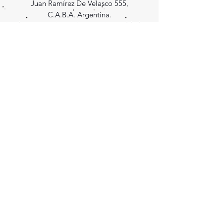
Juan Ramírez De Velasco 555,
C.A.B.A. Argentina.
(Se requiere cita previa para retirar pedidos)
Enterate las novedades
¡Suscribite!
Seguinos