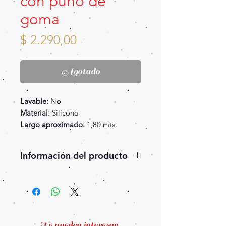
con puño de
goma
Precio
$ 2.290,00
Agotado
Lavable:
No
Material:
Silicona
Largo aproximado:
1,80 mts
Información del producto
Manguera de silicona con
puño largo de goma y boquilla
de metal. Muy cómoda, especial
para cualquier tamaño de
narguila ya que es una manguera
Te pueden interesar...