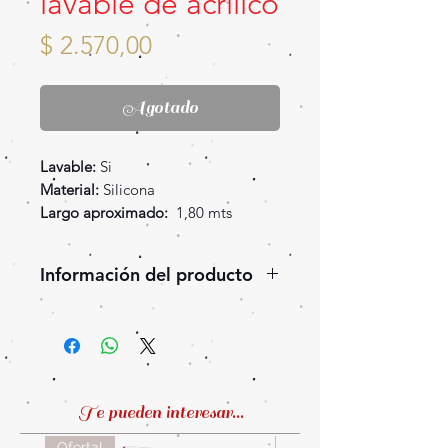
lavable de acrílico
Precio
$ 2.570,00
Agotado
Lavable:
Si
Material:
Silicona
Largo aproximado:
1,80 mts
Información del producto
Manguera lavable de silicona con
boquilla de acrílico.
Te pueden interesar...
Oferta!
Oferta!